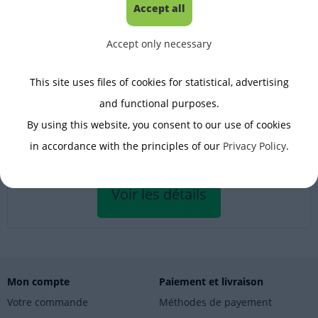
Accept all
Accept only necessary
Balances pour colis
Capacité maximale [Max]:
60kg
This site uses files of cookies for statistical, advertising
Précision de lecture [d]:
20g
and functional purposes.
By using this website, you consent to our use of cookies
De: 1118.40 EUR
avec 20% TVA, frais de port non inclus
in accordance with the principles of our
Privacy Policy
.
Voir les détails
Mon compte
Paiement et livraison
Votre commande
Méthodes de payement