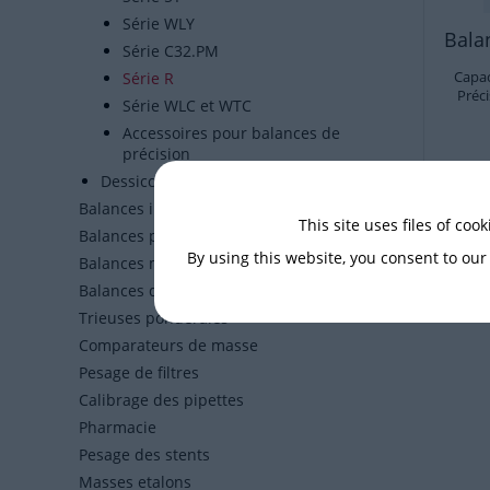
Série WLY
Bala
Série C32.PM
Capac
Série R
Préci
Série WLC et WTC
Accessoires pour balances de
précision
ave
Dessiccateurs
Balances industrielles
This site uses files of coo
Balances pour les zones Ex
By using this website, you consent to our
Balances médicales
Balances de contrôle à CPP
Trieuses pondérales
Comparateurs de masse
Pesage de filtres
Calibrage des pipettes
Pharmacie
Pesage des stents
Masses etalons