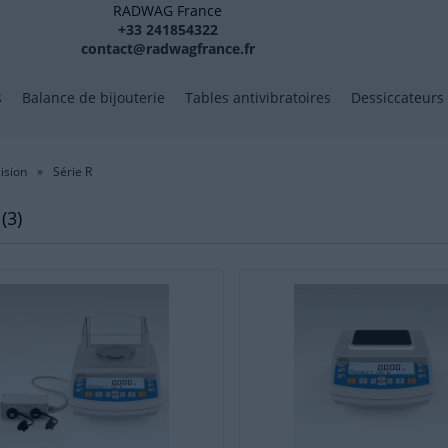
RADWAG France
+33 241854322
contact@radwagfrance.fr
s
Balance de bijouterie
Tables antivibratoires
Dessiccateurs
ision
»
Série R
(3)