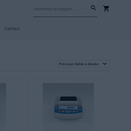
search
shopping_cart
Contact
keyboard_arrow_down
Précision faible à élevée