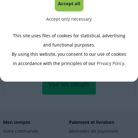
Accept all
Accept only necessary
Lecteurs de code-barres
This site uses files of cookies for statistical, advertising
and functional purposes.
By using this website, you consent to our use of cookies
De: 688.80 EUR
avec 20% TVA, frais de port non inclus
in accordance with the principles of our
Privacy Policy
.
Voir les détails
Mon compte
Paiement et livraison
Votre commande
Méthodes de payement