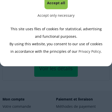
Accept all
Accept only necessary
Platesformes inoxydables HRP EX.H
Capacité maximale [Max]:
10kg - 2000kg
This site uses files of cookies for statistical, advertising
Précision de lecture [d]:
0,02g - 10g
and functional purposes.
By using this website, you consent to our use of cookies
De: 7275.60 EUR
avec 20% TVA, frais de port non inclus
in accordance with the principles of our
Privacy Policy
.
Voir les détails
Mon compte
Paiement et livraison
Votre commande
Méthodes de payement